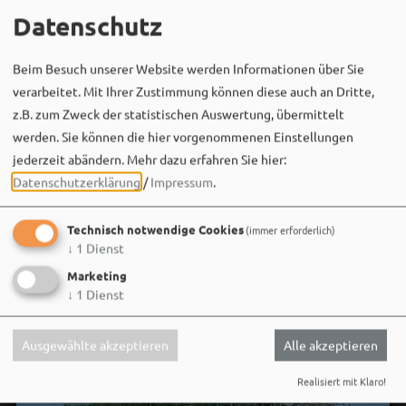
Datenschutz
Bergwaldtheater
Beim Besuch unserer Website werden Informationen über Sie
06. August um 18:08 via Facebook
verarbeitet. Mit Ihrer Zustimmung können diese auch an Dritte,
Sei wie Luisa & Chiara!
z.B. zum Zweck der statistischen Auswertung, übermittelt
Komm am 08.08. ins Bergwaldtheater und hol dir deinen
werden. Sie können die hier vorgenommenen Einstellungen
neuen Ohrwurm. 🎤✨
jederzeit abändern.
Mehr dazu erfahren Sie hier:
Datenschutzerklärung
/
Impressum
.
Gute Musik, beste Stimmung und ein Sommerabend,
der im Kopf bleibt. 🌿🎵
Technisch notwendige Cookies
(immer erforderlich)
↓
1
Dienst
Wir sehen uns…
Marketing
↓
1
Dienst
Ausgewählte akzeptieren
Alle akzeptieren
Realisiert mit Klaro!