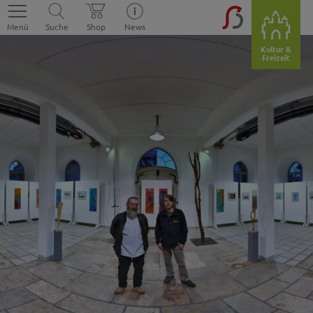
Menü
Suche
Shop
News
Kultur &
Freizeit