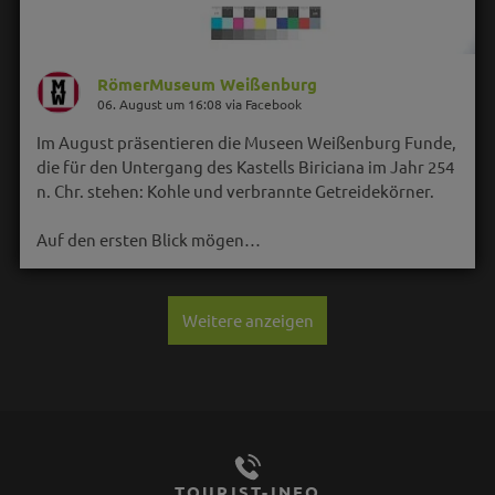
RömerMuseum Weißenburg
06. August um 16:08 via Facebook
Im August präsentieren die Museen Weißenburg Funde,
die für den Untergang des Kastells Biriciana im Jahr 254
n. Chr. stehen: Kohle und verbrannte Getreidekörner.
Auf den ersten Blick mögen…
Weitere anzeigen
TOURIST-INFO