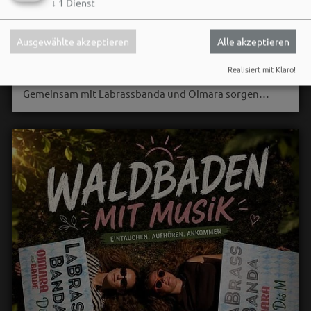
↓
1
Dienst
01. August um 10:08 via Facebook
DIS M live beim Waldbaden mit Musik! 🌲🎸
Ausgewählte akzeptieren
Alle akzeptieren
Am 08.08.2026 wird das Bergwaldtheater Weißenburg
Realisiert mit Klaro!
zur Bühne für einen unvergesslichen Sommerabend:
Gemeinsam mit Labrassbanda und Oimara sorgen…