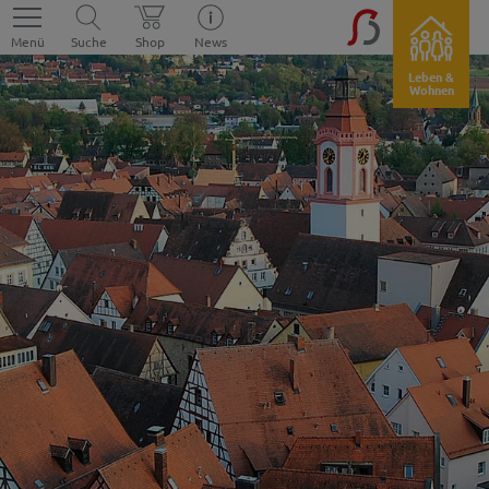
Menü
Suche
Shop
News
Leben &
Wohnen