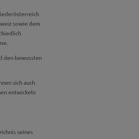
iederösterreich
hweiz sowie dem
chiedlich
me.
und den bewussten
nnen sich auch
nen entwickeln
ichnis seines