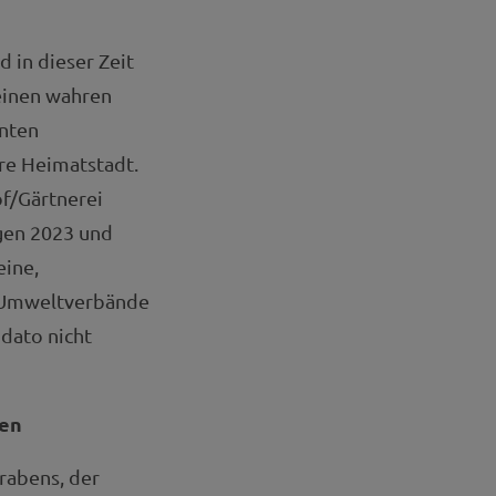
d in dieser Zeit
einen wahren
nnten
re Heimatstadt.
f/Gärtnerei
gen 2023 und
eine,
d Umweltverbände
 dato nicht
hen
rabens, der