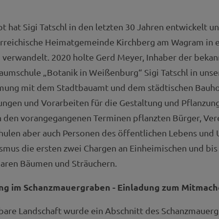
 hat Sigi Tatschl in den letzten 30 Jahren entwickelt un
erreichische Heimatgemeinde Kirchberg am Wagram in 
 verwandelt. 2020 holte Gerd Meyer, Inhaber der beka
umschule „Botanik in Weißenburg“ Sigi Tatschl in unse
mung mit dem Stadtbauamt und dem städtischen Bauho
ungen und Vorarbeiten für die Gestaltung und Pflanzun
n den vorangegangenen Terminen pflanzten Bürger, Ver
chulen aber auch Personen des öffentlichen Lebens un
asmus die ersten zwei Chargen an Einheimischen und bis
baren Bäumen und Sträuchern.
ng im Schanzmauergraben - Einladung zum Mitmac
sbare Landschaft wurde ein Abschnitt des Schanzmauerg