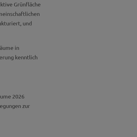
aktive Grünfläche
emeinschaftlichen
kturiert, und
bäume in
erung kenntlich
bäume 2026
regungen zur