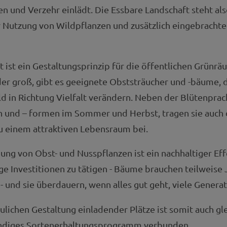
n und Verzehr einlädt. Die Essbare Landschaft steht als
 Nutzung von Wildpflanzen und zusätzlich eingebracht
t ist ein Gestaltungsprinzip für die öffentlichen Grünrä
oder groß, gibt es geeignete Obststräucher und -bäume, d
ld in Richtung Vielfalt verändern. Neben der Blütenprac
n und – formen im Sommer und Herbst, tragen sie auch 
u einem attraktiven Lebensraum bei.
ng von Obst- und Nusspflanzen ist ein nachhaltiger Ef
ige Investitionen zu tätigen - Bäume brauchen teilweise J
- und sie überdauern, wenn alles gut geht, viele Genera
ulichen Gestaltung einladender Plätze ist somit auch gle
ndiges Sortenerhaltungsprogramm verbunden.