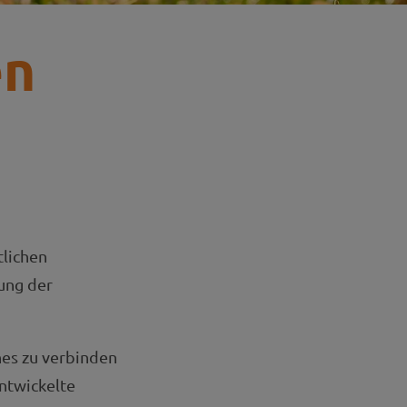
en
tlichen
ung der
hes zu verbinden
entwickelte