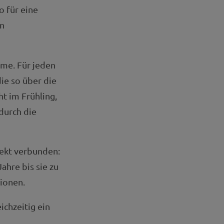
o für eine
en
ume. Für jeden
ie so über die
ht im Frühling,
durch die
fekt verbunden:
ahre bis sie zu
tionen.
ichzeitig ein