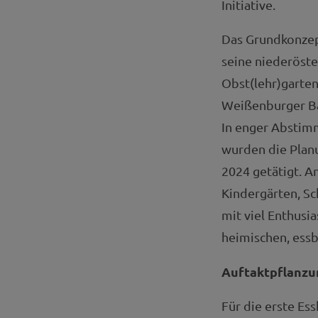
Initiative.
Das Grundkonzept
seine niederöst
Obst(lehr)garten
Weißenburger Ba
In enger Abstim
wurden die Plan
2024 getätigt. A
Kindergärten, S
mit viel Enthusi
heimischen, ess
Auftaktpflanzu
Für die erste Es