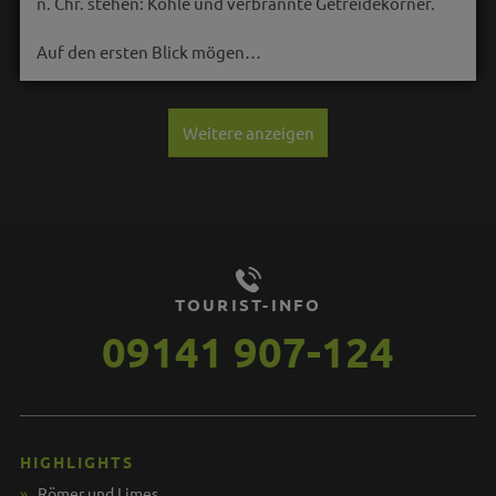
n. Chr. stehen: Kohle und verbrannte Getreidekörner.
Auf den ersten Blick mögen…
Weitere anzeigen
TOURIST-INFO
09141 907-124
HIGHLIGHTS
Römer und Limes