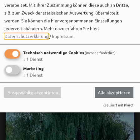
verarbeitet. Mit Ihrer Zustimmung können diese auch an Dritte,
Gute Musik, beste Stimmung und ein Sommerabend,
z.B. zum Zweck der statistischen Auswertung, übermittelt
der im Kopf bleibt. 🌿🎵
werden. Sie können die hier vorgenommenen Einstellungen
jederzeit abändern.
Mehr dazu erfahren Sie hier:
Wir sehen uns…
Datenschutzerklärung
/
Impressum
.
Technisch notwendige Cookies
(immer erforderlich)
↓
1
Dienst
Marketing
↓
1
Dienst
Ausgewählte akzeptieren
Alle akzeptieren
Realisiert mit Klaro!