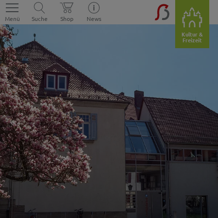
Menü
Suche
Shop
News
Kultur &
Freizeit