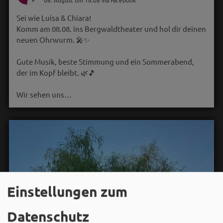
06. August um 18:08 via Facebook
Sei wie Luisa & Chiara!
Komm am 08.08. ins Bergwaldtheater und hol dir deinen
neuen Ohrwurm. 🎤✨
Gute Musik, beste Stimmung und ein Sommerabend,
der im Kopf bleibt. 🌿🎵
Wir sehen uns…
Einstellungen zum
Datenschutz