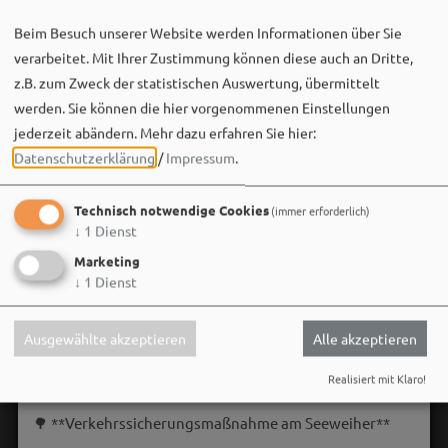
Beim Besuch unserer Website werden Informationen über Sie
verarbeitet. Mit Ihrer Zustimmung können diese auch an Dritte,
z.B. zum Zweck der statistischen Auswertung, übermittelt
werden. Sie können die hier vorgenommenen Einstellungen
jederzeit abändern.
Mehr dazu erfahren Sie hier:
Datenschutzerklärung
/
Impressum
.
Technisch notwendige Cookies
(immer erforderlich)
↓
1
Dienst
Marketing
↓
1
Dienst
Ausgewählte akzeptieren
Alle akzeptieren
Stadt Weißenburg i.Bay.
Realisiert mit Klaro!
06. August um 16:08 via Facebook
🌳 **Verkehrssicherungsmaßnahme am Seeweiher**