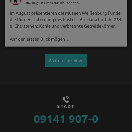
06. August um 16:08 via Facebook
Im August präsentieren die Museen Weißenburg Funde,
die für den Untergang des Kastells Biriciana im Jahr 254
n. Chr. stehen: Kohle und verbrannte Getreidekörner.
Auf den ersten Blick mögen…
Weitere anzeigen
STADT
09141 907-0