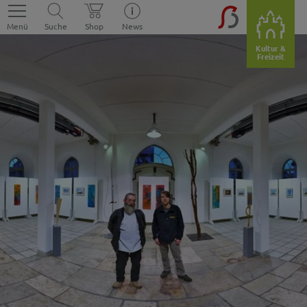
Menü
Suche
Shop
News
Kultur &
Freizeit