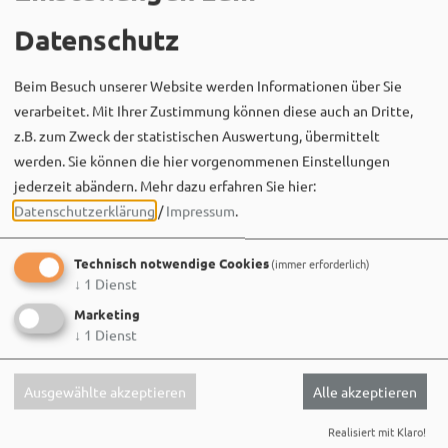
Datenschutz
Beim Besuch unserer Website werden Informationen über Sie
Bergwaldtheater
06. August um 18:08 via Facebook
verarbeitet. Mit Ihrer Zustimmung können diese auch an Dritte,
z.B. zum Zweck der statistischen Auswertung, übermittelt
Sei wie Luisa & Chiara!
werden. Sie können die hier vorgenommenen Einstellungen
Komm am 08.08. ins Bergwaldtheater und hol dir deinen
neuen Ohrwurm. 🎤✨
jederzeit abändern.
Mehr dazu erfahren Sie hier:
Datenschutzerklärung
/
Impressum
.
Gute Musik, beste Stimmung und ein Sommerabend,
der im Kopf bleibt. 🌿🎵
Technisch notwendige Cookies
(immer erforderlich)
↓
1
Dienst
Wir sehen uns…
Marketing
↓
1
Dienst
Ausgewählte akzeptieren
Alle akzeptieren
Realisiert mit Klaro!