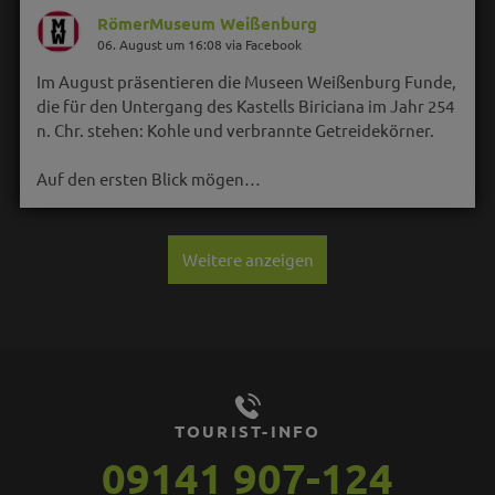
RömerMuseum Weißenburg
06. August um 16:08 via Facebook
Im August präsentieren die Museen Weißenburg Funde,
die für den Untergang des Kastells Biriciana im Jahr 254
n. Chr. stehen: Kohle und verbrannte Getreidekörner.
Auf den ersten Blick mögen…
Weitere anzeigen
TOURIST-INFO
09141 907-124