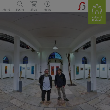
Menü
Suche
Shop
News
Kultur &
Freizeit