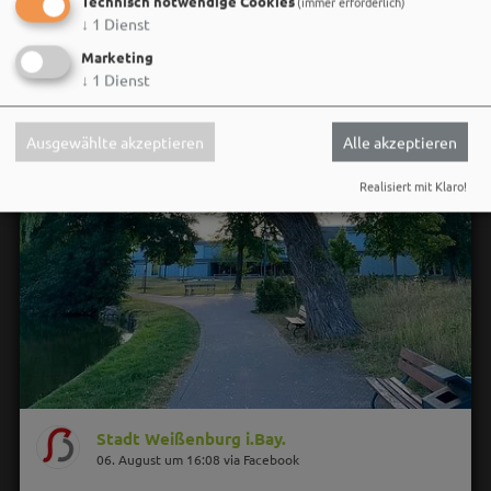
Technisch notwendige Cookies
(immer erforderlich)
↓
1
Dienst
Marketing
↓
1
Dienst
Ausgewählte akzeptieren
Alle akzeptieren
Realisiert mit Klaro!
Stadt Weißenburg i.Bay.
06. August um 16:08 via Facebook