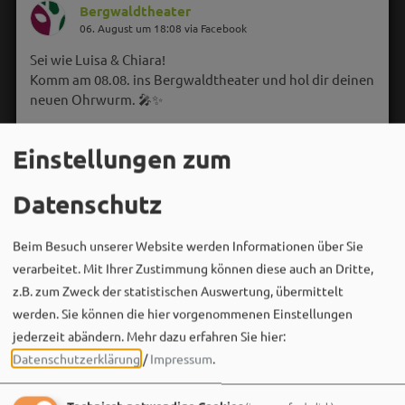
Bergwaldtheater
06. August um 18:08 via Facebook
Sei wie Luisa & Chiara!
Komm am 08.08. ins Bergwaldtheater und hol dir deinen
neuen Ohrwurm. 🎤✨
Gute Musik, beste Stimmung und ein Sommerabend,
Einstellungen zum
der im Kopf bleibt. 🌿🎵
Datenschutz
Wir sehen uns…
Beim Besuch unserer Website werden Informationen über Sie
verarbeitet. Mit Ihrer Zustimmung können diese auch an Dritte,
z.B. zum Zweck der statistischen Auswertung, übermittelt
werden. Sie können die hier vorgenommenen Einstellungen
jederzeit abändern.
Mehr dazu erfahren Sie hier:
Datenschutzerklärung
/
Impressum
.