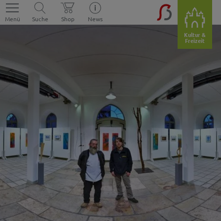
Menü
Suche
Shop
News
Kultur &
Freizeit