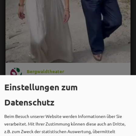
Bergwaldtheater
06. August um 18:08 via Facebook
Einstellungen zum
Sei wie Luisa & Chiara!
Komm am 08.08. ins Bergwaldtheater und hol dir deinen
Datenschutz
neuen Ohrwurm. 🎤✨
Gute Musik, beste Stimmung und ein Sommerabend,
Beim Besuch unserer Website werden Informationen über Sie
der im Kopf bleibt. 🌿🎵
verarbeitet. Mit Ihrer Zustimmung können diese auch an Dritte,
z.B. zum Zweck der statistischen Auswertung, übermittelt
Wir sehen uns…