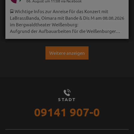
06. August um 11:08 via Facebook
🚍 Wichtige Infos zur Anreise für das Konzert mit
LaBrassBanda, Oimara mit Bande & Dis M am 08.08.2026
im Bergwaldtheater Weißenburg:
Aufgrund der Aufbauarbeiten für die Weißenburger…
Weitere anzeigen
STADT
09141 907-0