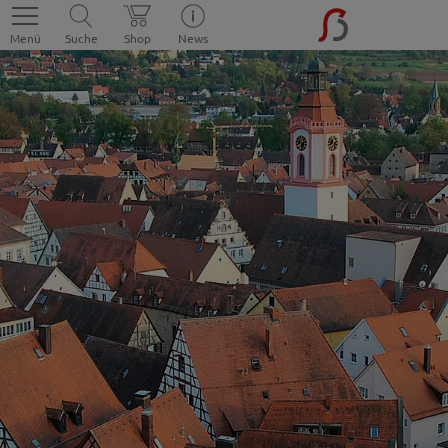
Menü
Suche
Shop
News