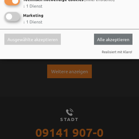
↓
1
Dienst
Marketing
↓
1
Dienst
Ausgewählte akzeptieren
Alle akzeptieren
Stadt Weißenburg i.Bay.
30. Juli um 16:07 via Facebook
Realisiert mit Klaro!
Weitere anzeigen
STADT
09141 907-0