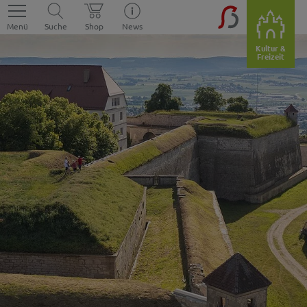
Menü
Suche
Shop
News
Kultur &
Freizeit