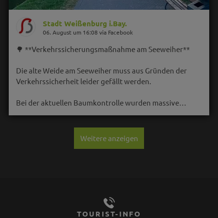
Stadt Weißenburg i.Bay.
06. August um 16:08 via Facebook
🌳 **Verkehrssicherungsmaßnahme am Seeweiher**
Die alte Weide am Seeweiher muss aus Gründen der
Verkehrssicherheit leider gefällt werden.
Bei der aktuellen Baumkontrolle wurden massive…
Weitere anzeigen
TOURIST-INFO