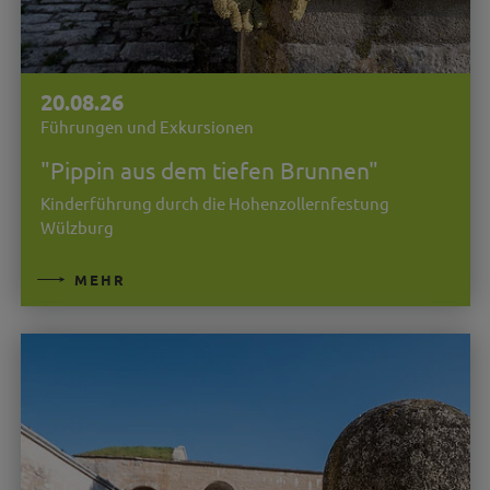
20.08.26
Führungen und Exkursionen
"Pippin aus dem tiefen Brunnen"
Kinderführung durch die Hohenzollernfestung
Wülzburg
MEHR