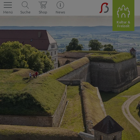
Menü
Suche
Shop
News
Kultur &
Freizeit