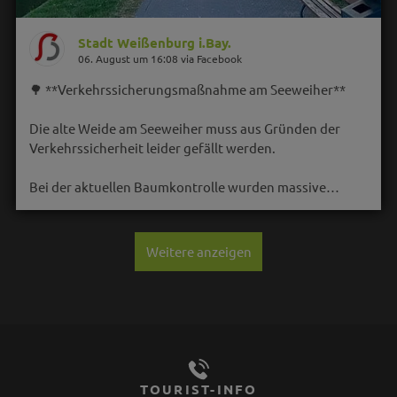
Stadt Weißenburg i.Bay.
06. August um 16:08 via Facebook
🌳 **Verkehrssicherungsmaßnahme am Seeweiher**
Die alte Weide am Seeweiher muss aus Gründen der
Verkehrssicherheit leider gefällt werden.
Bei der aktuellen Baumkontrolle wurden massive…
Weitere anzeigen
TOURIST-INFO