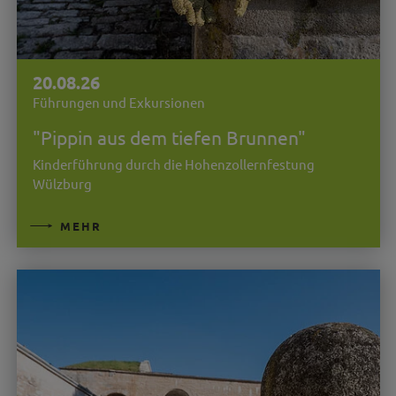
20.08.26
Führungen und Exkursionen
"Pippin aus dem tiefen Brunnen"
Kinderführung durch die Hohenzollernfestung
Wülzburg
MEHR