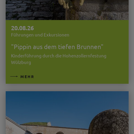
20.08.26
Führungen und Exkursionen
"Pippin aus dem tiefen Brunnen"
Kinderführung durch die Hohenzollernfestung
Wülzburg
MEHR