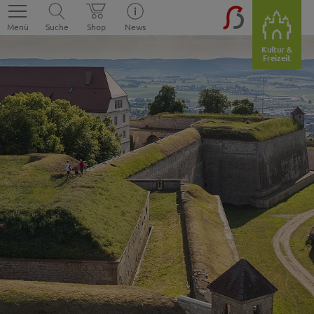
Menü
Suche
Shop
News
Kultur &
Freizeit