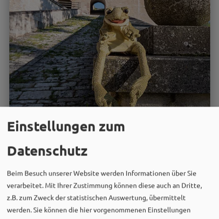
Einstellungen zum
03.09.26
Datenschutz
Führungen und Exkursionen
"Pippin aus dem tiefen Brunnen"
Beim Besuch unserer Website werden Informationen über Sie
verarbeitet. Mit Ihrer Zustimmung können diese auch an Dritte,
Kinderführung durch die Hohenzollernfestung
z.B. zum Zweck der statistischen Auswertung, übermittelt
Wülzburg
werden. Sie können die hier vorgenommenen Einstellungen