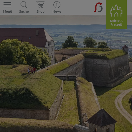
Menü
Suche
Shop
News
Kultur &
Freizeit