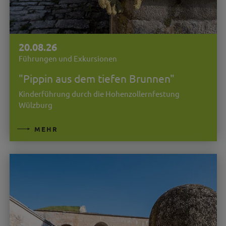
20.08.26
Führungen und Exkursionen
"Pippin aus dem tiefen Brunnen"
Kinderführung durch die Hohenzollernfestung
Wülzburg
MEHR