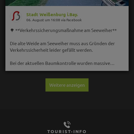
Stadt Weißenburg i.Bay.
06. August um 16:08 via Facebook
🌳 **Verkehrssicherungsmaßnahme am Seeweiher**
Die alte Weide am Seeweiher muss aus Gründen der
Verkehrssicherheit leider gefällt werden.
Bei der aktuellen Baumkontrolle wurden massive…
Weitere anzeigen
TOURIST-INFO