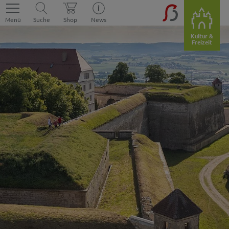
Menü
Suche
Shop
News
Kultur &
Freizeit