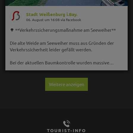
Stadt Weißenburg i.Bay.
06. August um 16:08 via Facebook
🌳 **Verkehrssicherungsmaßnahme am Seeweiher**
Die alte Weide am Seeweiher muss aus Gründen der
Verkehrssicherheit leider gefällt werden.
Bei der aktuellen Baumkontrolle wurden massive…
Weitere anzeigen
TOURIST-INFO