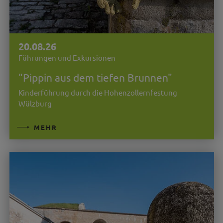
20.08.26
Führungen und Exkursionen
"Pippin aus dem tiefen Brunnen"
Kinderführung durch die Hohenzollernfestung
Wülzburg
MEHR