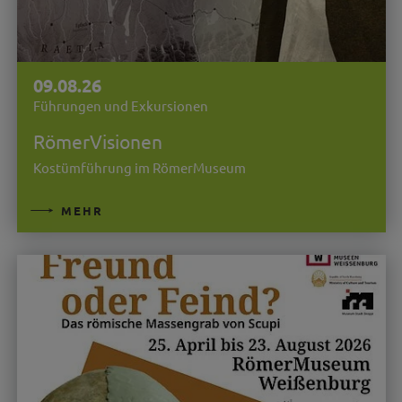
09.08.26
Führungen und Exkursionen
RömerVisionen
Kostümführung im RömerMuseum
MEHR