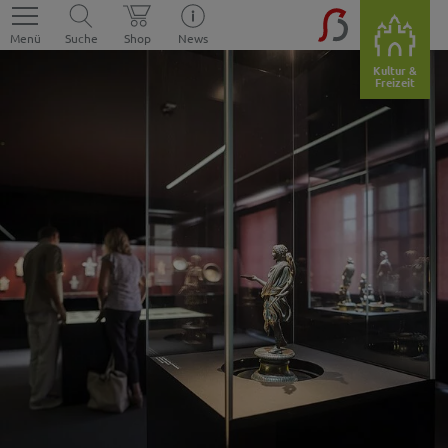
Menü
Suche
Shop
News
Kultur &
Freizeit