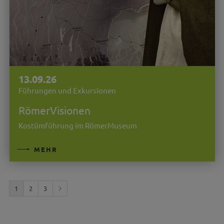
13.09.26
Führungen und Exkursionen
RömerVisionen
Kostümführung im RömerMuseum
MEHR
1
2
3