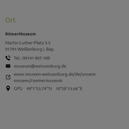
Ort
RömerMuseum
Martin-Luther-Platz 3-5
91781
Weißenburg i. Bay.
Tel.:
09141 907-189
museum@weissenburg.de
www.museen-weissenburg.de/de/unsere-
museen/roemermuseum
GPS:
49°1'53.74''N
10°58'13.66''E