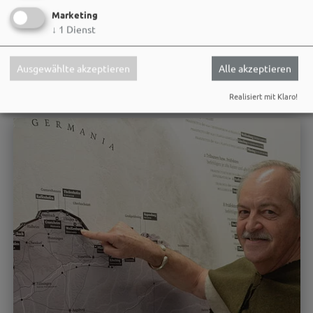
Kinderveranstaltung
Marketing
Kinderferienprogramm
↓
1
Dienst
Spielen wie die Römer - Führung und Workshop Mosaik
Ausgewählte akzeptieren
Alle akzeptieren
MEHR
Realisiert mit Klaro!