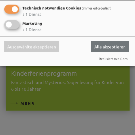
Technisch notwendige Cookies
(immer erforderlich)
↓
1
Dienst
Marketing
↓
1
Dienst
Ausgewählte akzeptieren
Alle akzeptieren
03.11.26
Realisiert mit Klaro!
Kinderveranstaltung
Kinderferienprogramm
Fantastisch und Mysteriös. Sagenlesung für Kinder von
6 bis 10 Jahren
MEHR