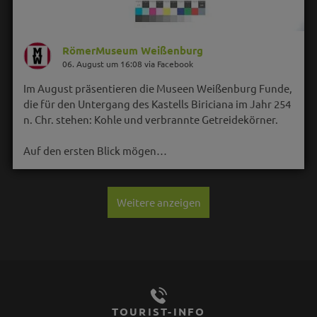
RömerMuseum Weißenburg
06. August um 16:08 via Facebook
Im August präsentieren die Museen Weißenburg Funde,
die für den Untergang des Kastells Biriciana im Jahr 254
n. Chr. stehen: Kohle und verbrannte Getreidekörner.
Auf den ersten Blick mögen…
Weitere anzeigen
TOURIST-INFO