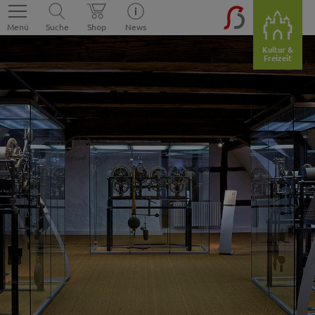
Menü
Suche
Shop
News
Kultur &
Freizeit