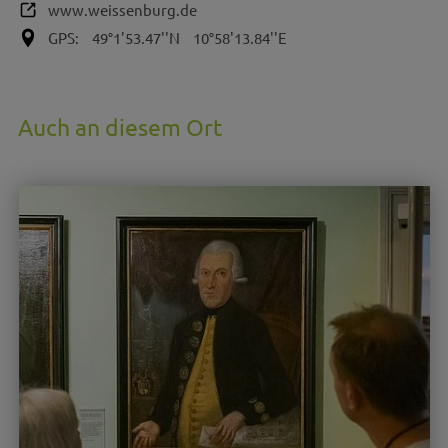
www.weissenburg.de
GPS:
49°1'53.47''N
10°58'13.84''E
Auch an diesem Ort