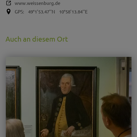
www.weissenburg.de
GPS:
49°1'53.47''N
10°58'13.84''E
Auch an diesem Ort