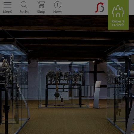
Menü
Suche
Shop
News
Kultur &
Freizeit