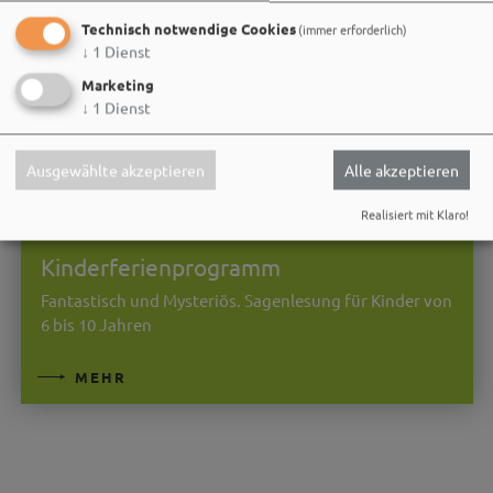
Technisch notwendige Cookies
(immer erforderlich)
↓
1
Dienst
Marketing
↓
1
Dienst
Ausgewählte akzeptieren
Alle akzeptieren
03.11.26
Realisiert mit Klaro!
Kinderveranstaltung
Kinderferienprogramm
Fantastisch und Mysteriös. Sagenlesung für Kinder von
6 bis 10 Jahren
MEHR