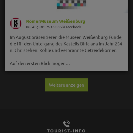
RömerMuseum Weißenburg
06. August um 16:08 via Facebook
Im August präsentieren die Museen Weißenburg Funde,
die für den Untergang des Kastells Biriciana im Jahr 254
n. Chr. stehen: Kohle und verbrannte Getreidekörner.
Auf den ersten Blick mögen…
Weitere anzeigen
TOURIST-INFO