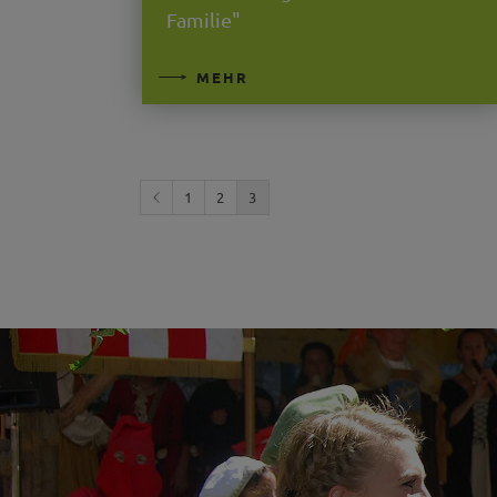
Familie"
MEHR
1
2
3