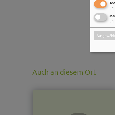
Tec
↓
1
Mar
↓
1
Ausgewählt
Auch an diesem Ort