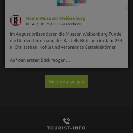
RömerMuseum Weißenburg
06. August um 16:08 via Facebook
Im August präsentieren die Museen Weißenburg Funde,
die für den Untergang des Kastells Biriciana im Jahr 254
n. Chr. stehen: Kohle und verbrannte Getreidekörner.
Auf den ersten Blick mögen…
Weitere anzeigen
TOURIST-INFO