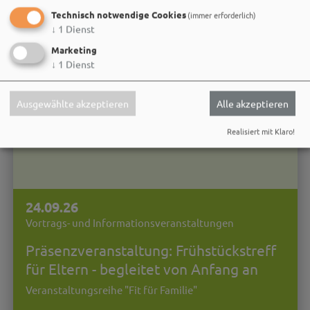
Technisch notwendige Cookies
(immer erforderlich)
↓
1
Dienst
Marketing
↓
1
Dienst
Ausgewählte akzeptieren
Alle akzeptieren
Realisiert mit Klaro!
24.09.26
Vortrags- und Informationsveranstaltungen
Präsenzveranstaltung: Frühstückstreff
für Eltern - begleitet von Anfang an
Veranstaltungsreihe "Fit für Familie"