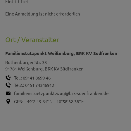
Eintritt frei
Eine Anmeldung ist nicht erforderlich
Ort / Veranstalter
Familienstützpunkt Weißenburg, BRK KV Südfranken
Rothenburger Str. 33
91781
Weißenburg, BRK KV Südfranken
Tel.:
09141 8699-46
Tel2.:
0151 74346912
familienstuetzpunkt.wug@brk-suedfranken.de
GPS:
49°2'19.61''N
10°58'32.38''E