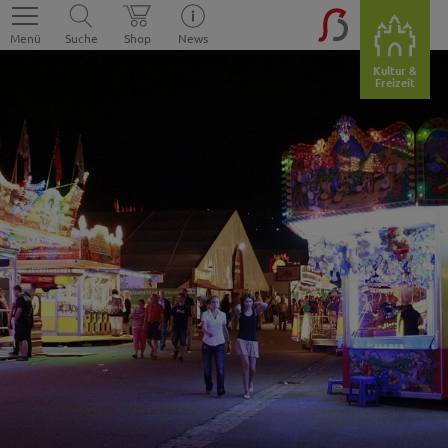
Menü
Suche
Shop
News
Kultur &
Freizeit