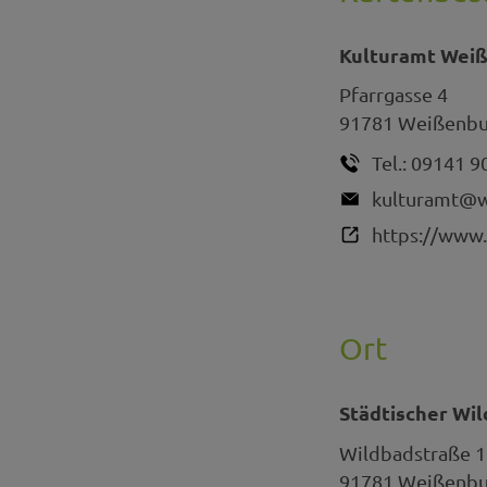
Kulturamt Wei
Pfarrgasse 4
91781
Weißenbur
Tel.:
09141 9
kulturamt@w
https://www.
Ort
Städtischer Wi
Wildbadstraße 1
91781
Weißenbur