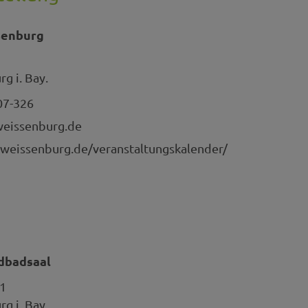
ßenburg
g i. Bay.
07-326
eissenburg.de
weissenburg.de/veranstaltungskalender/
ldbadsaal
1
g i. Bay.