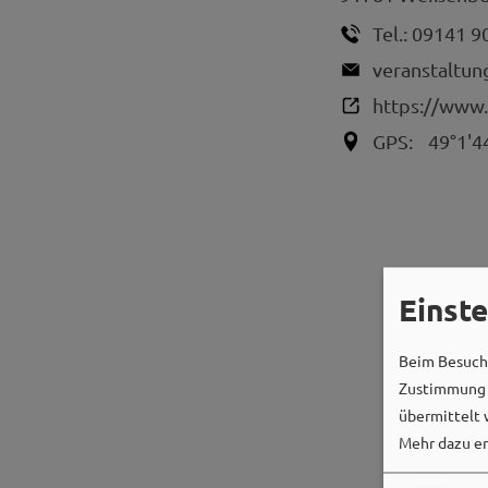
Tel.:
09141 9
veranstaltu
https://www.
GPS:
49°1'4
Einst
Beim Besuch 
Zustimmung k
übermittelt 
Mehr dazu er