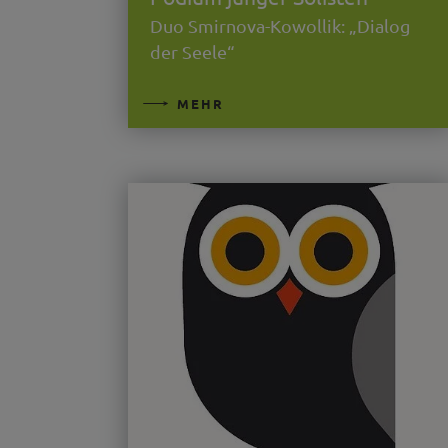
Duo Smirnova-Kowollik: „Dialog
der Seele“
MEHR