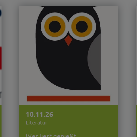
10.11.26
Literatur
Wer liest genießt ...