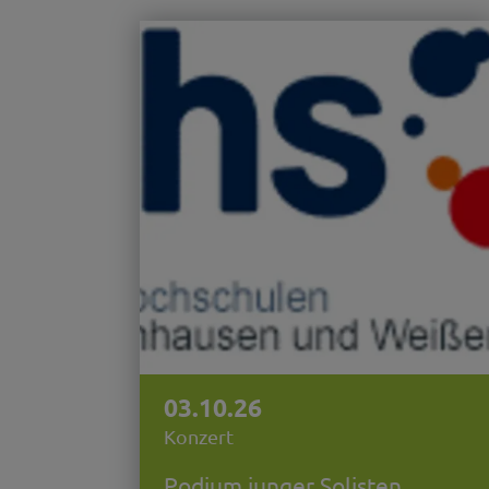
03.10.26
Konzert
Podium junger Solisten