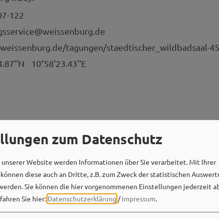
07-122
ngsservice@weissenburg.de
weissenburg.de/tagungen/staedtischer_wildbadsaal-45
4.87''N
10°58'23.43''E
ellungen zum Datenschutz
unserer Website werden Informationen über Sie verarbeitet. Mit Ihrer
önnen diese auch an Dritte, z.B. zum Zweck der statistischen Auswert
werden. Sie können die hier vorgenommenen Einstellungen jederzeit a
fahren Sie hier:
Datenschutzerklärung
/
Impressum
.