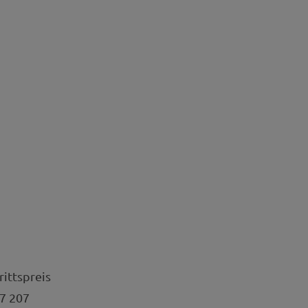
rittspreis
7 207