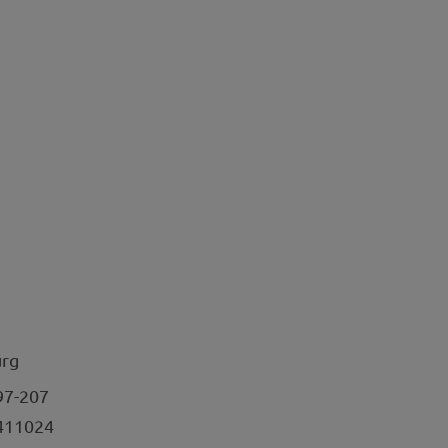
rg
97-207
411024