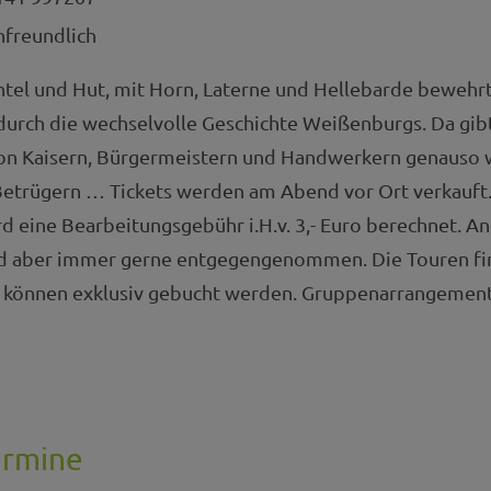
nfreundlich
el und Hut, mit Horn, Laterne und Hellebarde bewehrt 
urch die wechselvolle Geschichte Weißenburgs. Da gibt 
von Kaisern, Bürgermeistern und Handwerkern genauso 
Betrügern … Tickets werden am Abend vor Ort verkauft.
rd eine Bearbeitungsgebühr i.H.v. 3,- Euro berechnet. A
ird aber immer gerne entgegengenommen. Die Touren f
d können exklusiv gebucht werden. Gruppenarrangements
ermine