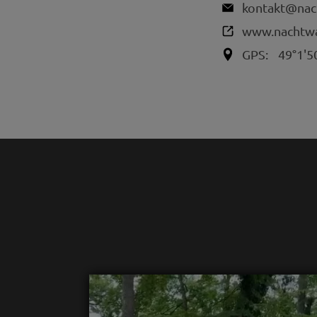
kontakt@nac
www.nachtwa
GPS:
49°1'5