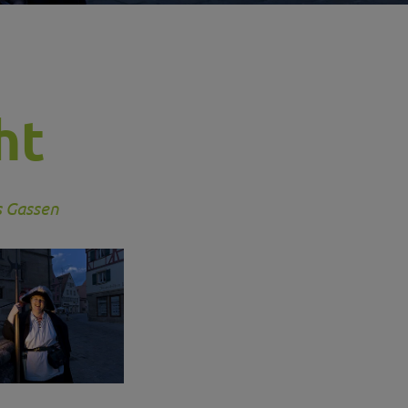
ht
s Gassen