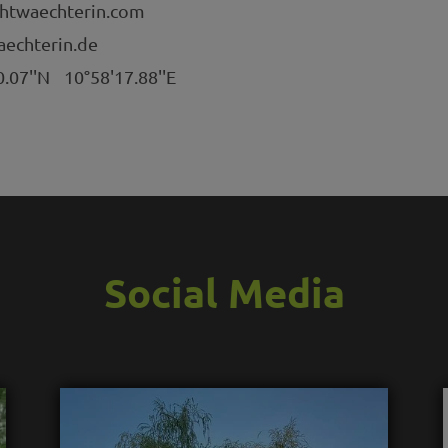
htwaechterin.com
echterin.de
0.07''N
10°58'17.88''E
Social Media