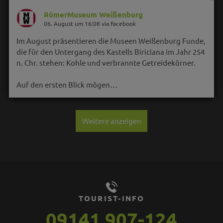
RömerMuseum Weißenburg
06. August um 16:08 via Facebook
Im August präsentieren die Museen Weißenburg Funde,
die für den Untergang des Kastells Biriciana im Jahr 254
n. Chr. stehen: Kohle und verbrannte Getreidekörner.
Auf den ersten Blick mögen…
Weitere anzeigen
TOURIST-INFO
09141 907-124