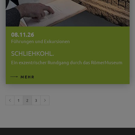
08.11.26
Führungen und Exkursionen
SCHLIEHKOHL.
Ein exzentrischer Rundgang durch das RömerMuseum
MEHR
1
2
3