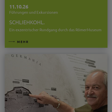
11.10.26
Führungen und Exkursionen
SCHLIEHKOHL.
Ein exzentrischer Rundgang durch das RömerMuseum
MEHR