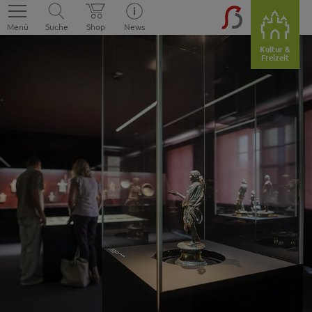
Menü
Suche
Shop
News
Kultur &
Freizeit