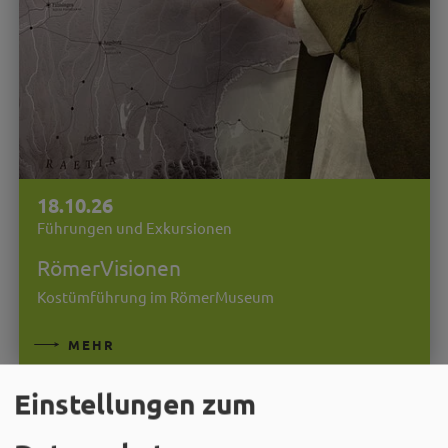
18.10.26
Führungen und Exkursionen
RömerVisionen
Kostümführung im RömerMuseum
MEHR
Einstellungen zum