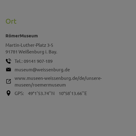
Ort
RömerMuseum
Martin-Luther-Platz 3-5
91781
Weißenburg i. Bay.
Tel.:
09141 907-189
museum@weissenburg.de
www.museen-weissenburg.de/de/unsere-
museen/roemermuseum
GPS:
49°1'53.74''N
10°58'13.66''E