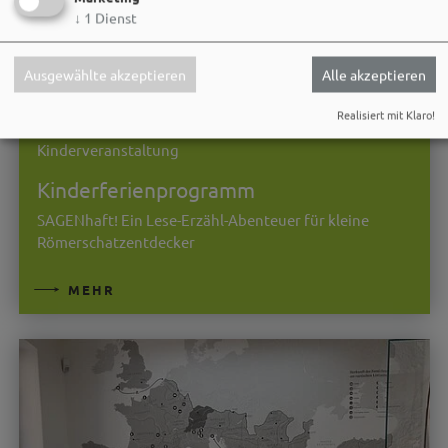
↓
1
Dienst
Ausgewählte akzeptieren
Alle akzeptieren
Realisiert mit Klaro!
27.08.26
Kinderveranstaltung
Kinderferienprogramm
SAGENhaft! Ein Lese-Erzähl-Abenteuer für kleine
Römerschatzentdecker
MEHR