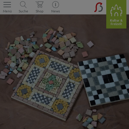
Menü
Suche
Shop
News
Kultur &
Freizeit