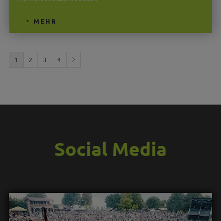
MEHR
1
2
3
4
Social Media