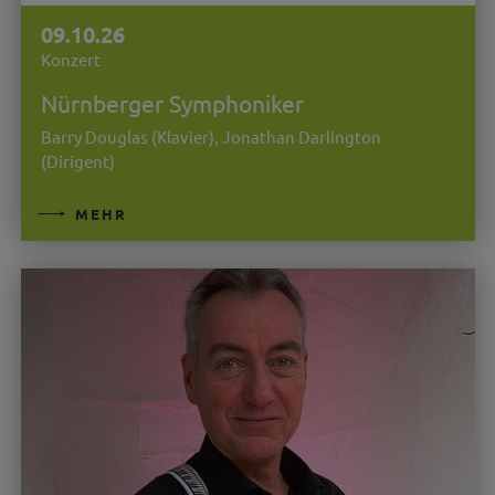
09.10.26
Konzert
Nürnberger Symphoniker
Barry Douglas (Klavier), Jonathan Darlington
(Dirigent)
MEHR