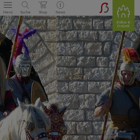
Menü
Suche
Shop
News
Kultur &
Freizeit