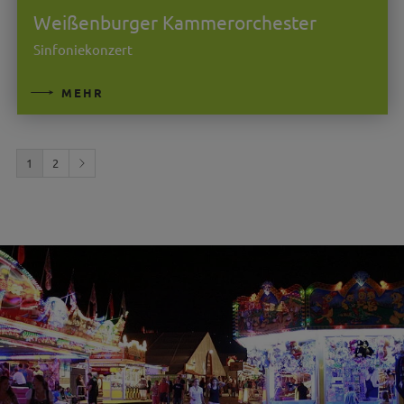
Weißenburger Kammerorchester
Sinfoniekonzert
MEHR
1
2