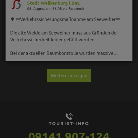
Stadt Weißenburg i.Bay.
06. August um 16:08 via Facebook
🌳 **Verkehrssicherungsmaßnahme am Seeweiher**
Die alte Weide am Seeweiher muss aus Gründen der
Verkehrssicherheit leider gefällt werden.
Bei der aktuellen Baumkontrolle wurden massive…
Weitere anzeigen
TOURIST-INFO
09141 907-124