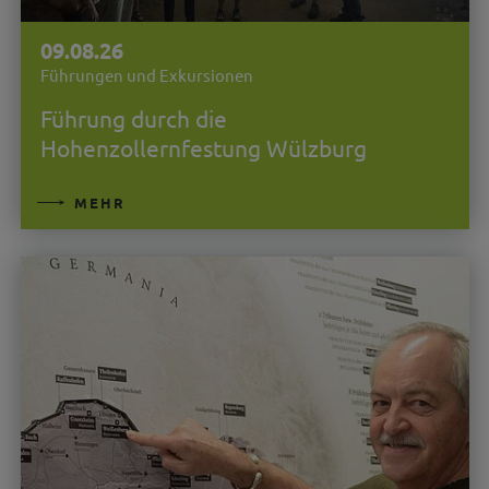
09.08.26
Führungen und Exkursionen
Führung durch die
Hohenzollernfestung Wülzburg
MEHR