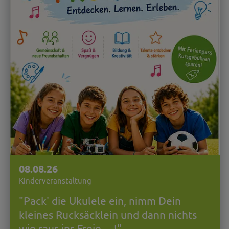
08.08.26
Kinderveranstaltung
"Pack' die Ukulele ein, nimm Dein
kleines Rucksäcklein und dann nichts
wie raus ins Freie ... !"