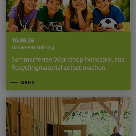
10.08.26
Kinderveranstaltung
Sommerferien Workshop Windspiel aus
Recyclingmaterial selbst machen
MEHR