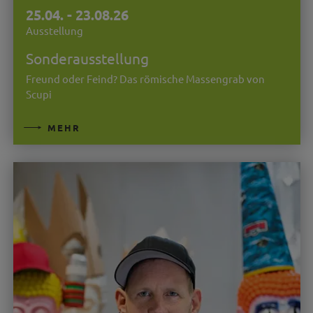
25.04. - 23.08.26
Ausstellung
Sonderausstellung
Freund oder Feind? Das römische Massengrab von
Scupi
MEHR