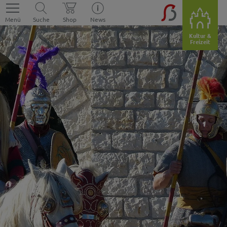
Menü
Suche
Shop
News
Kultur &
Freizeit