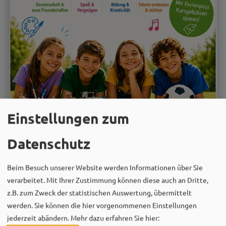
Einstellungen zum
02. - 08.08.26
Kinderveranstaltung
Datenschutz
Jugend-Action-Camp am Brombachsee
1
Beim Besuch unserer Website werden Informationen über Sie
verarbeitet. Mit Ihrer Zustimmung können diese auch an Dritte,
für Mädchen und Jungen von 7-17 Jahren (02.08. -
z.B. zum Zweck der statistischen Auswertung, übermittelt
08.08.2026)
werden. Sie können die hier vorgenommenen Einstellungen
MEHR
jederzeit abändern.
Mehr dazu erfahren Sie hier: