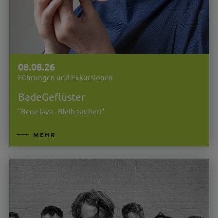
08.08.26
Führungen und Exkursionen
BadeGeflüster
"Bene lava - Bleib sauber!"
MEHR