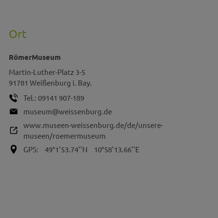
Ort
RömerMuseum
Martin-Luther-Platz 3-5
91781
Weißenburg i. Bay.
Tel.:
09141 907-189
museum@weissenburg.de
www.museen-weissenburg.de/de/unsere-
museen/roemermuseum
GPS:
49°1'53.74''N
10°58'13.66''E