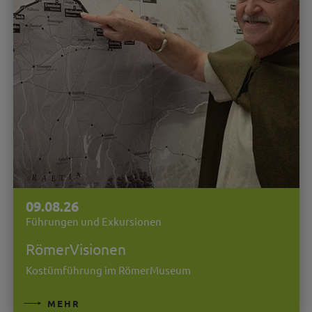
09.08.26
Führungen und Exkursionen
RömerVisionen
Kostümführung im RömerMuseum
MEHR