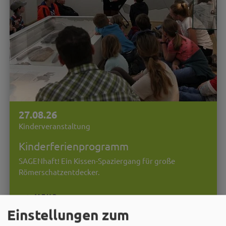
27.08.26
Kinderveranstaltung
Kinderferienprogramm
SAGENhaft! Ein Kissen-Spaziergang für große
Römerschatzentdecker.
MEHR
Einstellungen zum