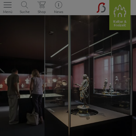
Menü
Suche
Shop
News
Kultur &
Freizeit