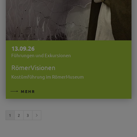
13.09.26
Führungen und Exkursionen
RömerVisionen
Kostümführung im RömerMuseum
MEHR
1
2
3