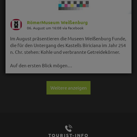
RömerMuseum Weißenburg
06. August um 16:08 via Facebook
Im August präsentieren die Museen Weißenburg Funde,
die für den Untergang des Kastells Biriciana im Jahr 254
n. Chr. stehen: Kohle und verbrannte Getreidekörner.
Auf den ersten Blick mögen…
Weitere anzeigen
TOURIST-INFO