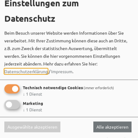
Einstellungen zum
Datenschutz
Beim Besuch unserer Website werden Informationen über Sie
27.08.26
verarbeitet. Mit Ihrer Zustimmung können diese auch an Dritte,
Kinderveranstaltung
z.B. zum Zweck der statistischen Auswertung, übermittelt
Kinderferienprogramm
werden. Sie können die hier vorgenommenen Einstellungen
jederzeit abändern.
Mehr dazu erfahren Sie hier:
SAGENhaft! Ein Lese-Erzähl-Abenteuer für kleine
Römerschatzentdecker
Datenschutzerklärung
/
Impressum
.
MEHR
Technisch notwendige Cookies
(immer erforderlich)
↓
1
Dienst
Marketing
↓
1
Dienst
Ausgewählte akzeptieren
Alle akzeptieren