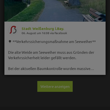
Stadt Weißenburg i.Bay.
06. August um 16:08 via Facebook
🌳 **Verkehrssicherungsmaßnahme am Seeweiher**
Die alte Weide am Seeweiher muss aus Gründen der
Verkehrssicherheit leider gefällt werden.
Bei der aktuellen Baumkontrolle wurden massive…
Weitere anzeigen