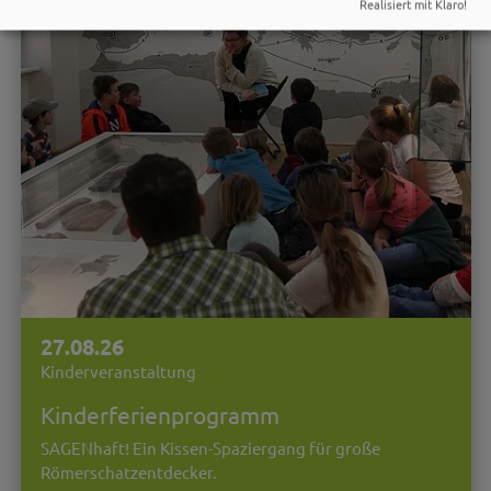
Realisiert mit Klaro!
27.08.26
Kinderveranstaltung
Kinderferienprogramm
SAGENhaft! Ein Kissen-Spaziergang für große
Römerschatzentdecker.