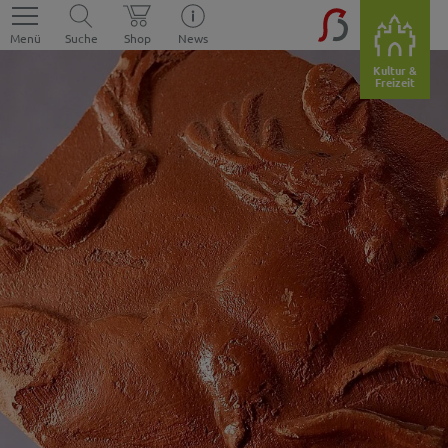
Menü
Suche
Shop
News
Kultur &
Freizeit