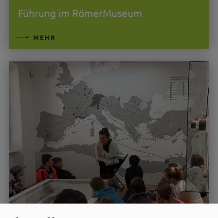
Führung im RömerMuseum
MEHR