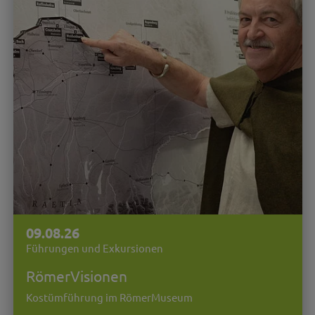
09.08.26
Führungen und Exkursionen
RömerVisionen
Kostümführung im RömerMuseum