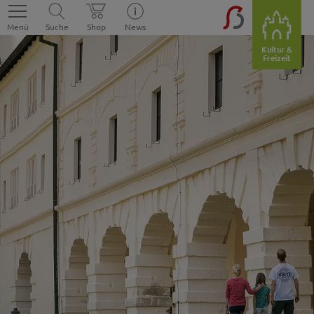
Menü
Suche
Shop
News
Kultur &
Freizeit