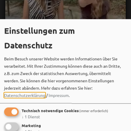
Einstellungen zum
Datenschutz
Beim Besuch unserer Website werden Informationen über Sie
verarbeitet. Mit Ihrer Zustimmung können diese auch an Dritte,
z.B. zum Zweck der statistischen Auswertung, übermittelt
werden. Sie können die hier vorgenommenen Einstellungen
jederzeit abändern.
Mehr dazu erfahren Sie hier:
Datenschutzerklärung
/
Impressum
.
Bergwaldtheater
Technisch notwendige Cookies
(immer erforderlich)
06. August um 18:08 via Facebook
↓
1
Dienst
Sei wie Luisa & Chiara!
Marketing
Komm am 08.08. ins Bergwaldtheater und hol dir deinen